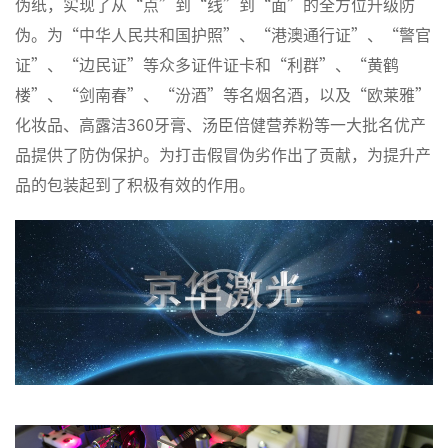
伪纸，实现了从“点”到“线”到“面”的全方位升级防
伪。为“中华人民共和国护照”、“港澳通行证”、“警官
证”、“边民证”等众多证件证卡和“利群”、“黄鹤
楼”、“剑南春”、“汾酒”等名烟名酒，以及“欧莱雅”
化妆品、高露洁360牙膏、汤臣倍健营养粉等一大批名优产
品提供了防伪保护。为打击假冒伪劣作出了贡献，为提升产
品的包装起到了积极有效的作用。