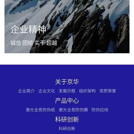
企业精神
诚信 团结 实干 超越
关于京华
企业简介
企业文化
发展历程
组织架构
资质荣誉
产品中心
激光全息防伪纸
激光全息防伪膜
防伪拉线
科研创新
科研创新