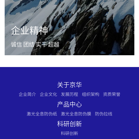
企业精神
诚信 团结 实干 超越
关于京华
企业简介
企业文化
发展历程
组织架构
资质荣誉
产品中心
激光全息防伪纸
激光全息防伪膜
防伪拉线
科研创新
科研创新